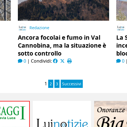
Redazione
Ancora focolai e fumo in Val
La 
Cannobina, ma la situazione è
inc
sotto controllo
blo
0
|
Condividi:
0
1
2
3
Successivi