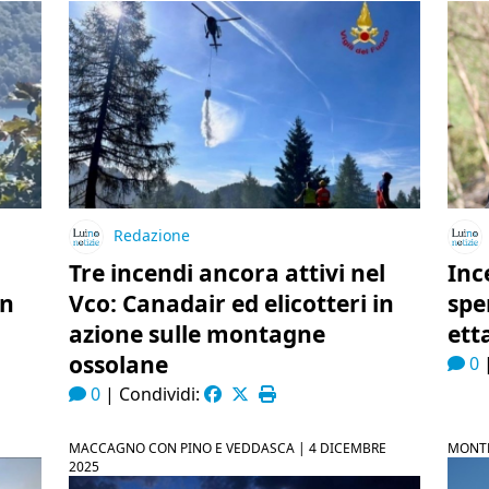
Redazione
Tre incendi ancora attivi nel
Inc
in
Vco: Canadair ed elicotteri in
spe
azione sulle montagne
ett
ossolane
0
0
|
Condividi:
MACCAGNO CON PINO E VEDDASCA |
4 DICEMBRE
MONTE
2025