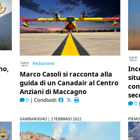
Redazione
no,
Inc
Marco Casoli si racconta alla
sit
guida di un Canadair al Centro
cont
Anziani di Maccagno
sec
0
|
Condividi:
0
GAMBAROGNO |
2 FEBBRAIO 2022
PIEMO