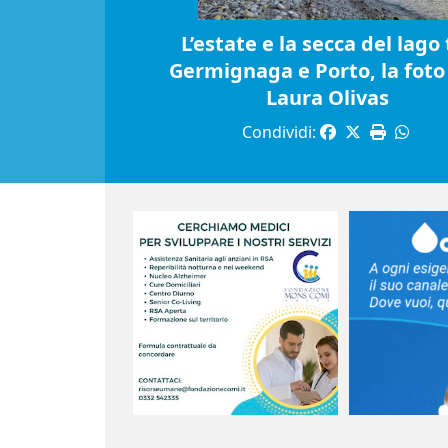
L’estate e la secca del lago 
Germignaga e Porto, la foto 
Laura Olivas
Condividi: