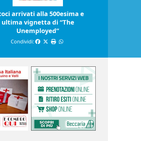
coci arrivati alla 500esima e
ultima vignetta di “The
Unemployed”
Condividi: