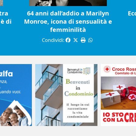
tra
64 anni dall’addio a Marilyn
Ec
è di
Monroe, icona di sensualità e
femminilità
Condividi: