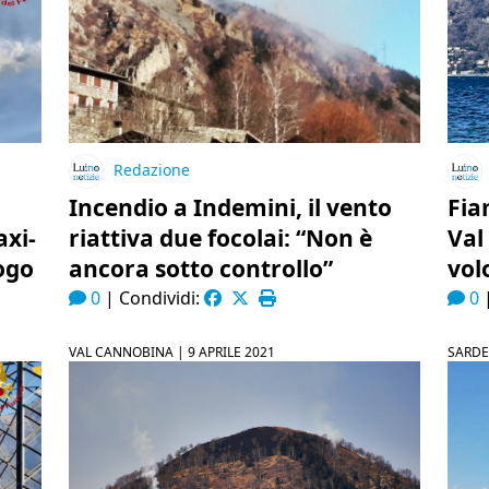
Redazione
Incendio a Indemini, il vento
Fia
xi-
riattiva due focolai: “Non è
Val
ogo
ancora sotto controllo”
vol
0
|
Condividi:
0
VAL CANNOBINA |
9 APRILE 2021
SARD