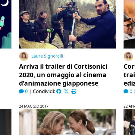
Laura Signorelli
Arriva il trailer di Cortisonici
Cort
2020, un omaggio al cinema
tra
d’animazione giapponese
edi
0
|
Condividi:
0
24 MAGGIO 2017
22 APR