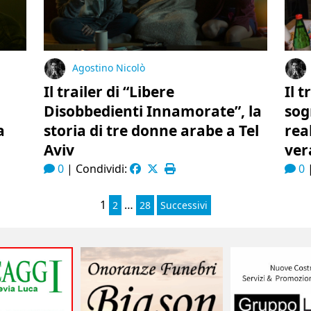
Agostino Nicolò
Il trailer di “Libere
Il t
Disobbedienti Innamorate”, la
sog
a
storia di tre donne arabe a Tel
rea
Aviv
ver
0
|
Condividi:
0
1
…
2
28
Successivi