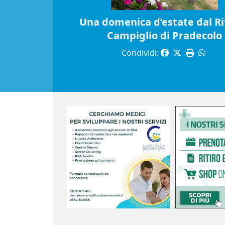
Una domenica d’estate dal Ri
Campiglio di Pradecolo
Condividi: