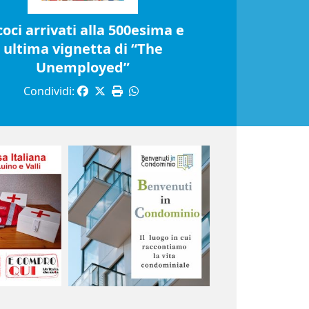
coci arrivati alla 500esima e
ultima vignetta di “The
Unemployed”
Condividi: