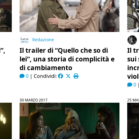
Redazione
”,
Il trailer di “Quello che so di
Il t
lei”, una storia di complicità e
sui
di cambiamento
inc
vio
0
|
Condividi:
0
30 MARZO 2017
25 MA