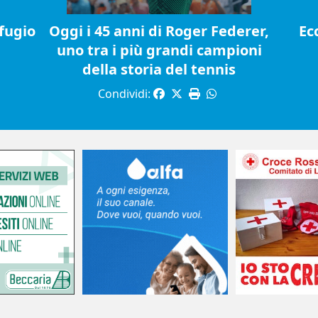
fugio
Oggi i 45 anni di Roger Federer,
Ec
uno tra i più grandi campioni
della storia del tennis
Condividi: