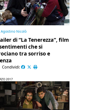
Agostino Nicolò
railer di “La Tenerezza”, film
 sentimenti che si
rociano tra sorriso e
lenza
|
Condividi:
RZO 2017