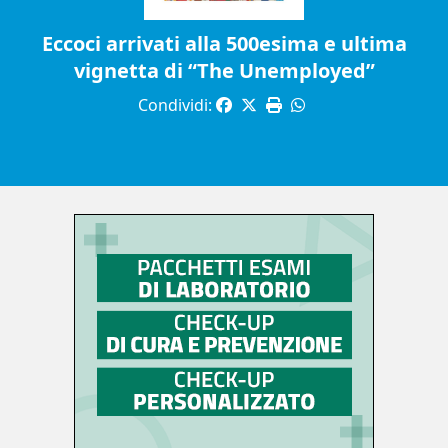
Eccoci arrivati alla 500esima e ultima
vignetta di “The Unemployed”
Condividi: