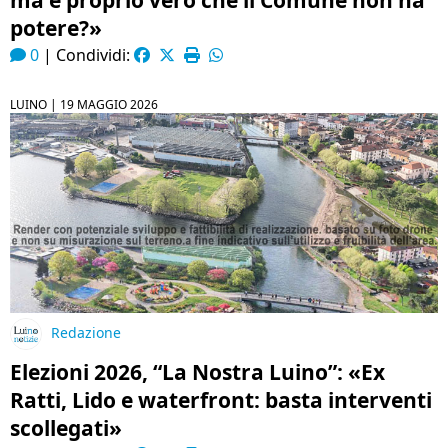
ma è proprio vero che il Comune non ha
potere?»
0
|
Condividi:
LUINO |
19 MAGGIO 2026
Redazione
Elezioni 2026, “La Nostra Luino”: «Ex
Ratti, Lido e waterfront: basta interventi
scollegati»