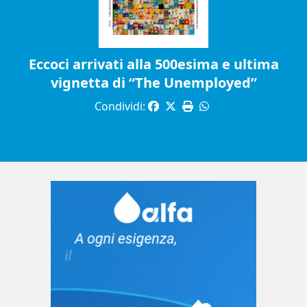
Eccoci arrivati alla 500esima e ultima
vignetta di “The Unemployed”
Condividi: