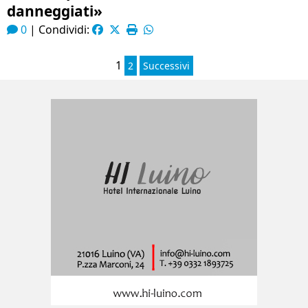
danneggiati»
0
|
Condividi:
1
2
Successivi