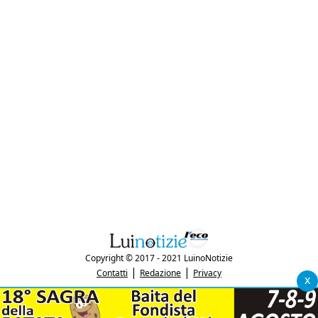
Copyright © 2017 - 2021 LuinoNotizie
|
|
Contatti
Redazione
Privacy
x
"Luinonotizie.it è una testata giornalistica iscritta al Registro Stampa del
tribunale di Varese al n. 5/2017 in data 29/6/2017"