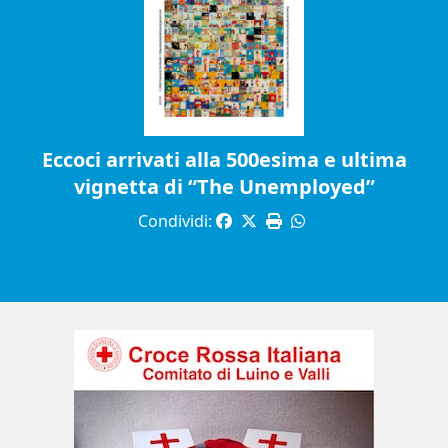
Eccoci arrivati alla 500esima e ultima
vignetta di “The Unemployed”
Condividi: