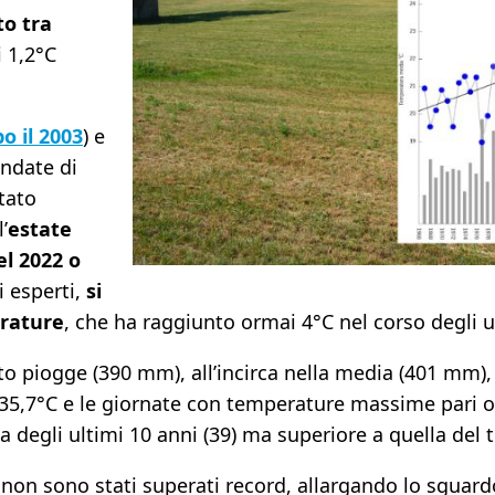
to tra
 1,2°C
o il 2003
) e
ondate di
stato
’
estate
el 2022 o
i esperti,
si
rature
, che ha raggiunto ormai 4°C nel corso degli u
o piogge (390 mm), all’incirca nella media (401 mm),
 35,7°C e le giornate con temperature massime pari o
 degli ultimi 10 anni (39) ma superiore a quella del 
, non sono stati superati record, allargando lo sguard