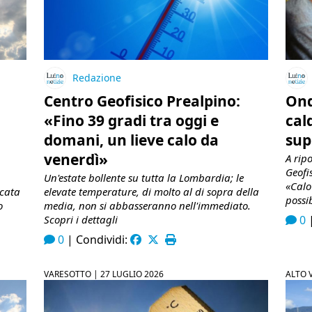
Redazione
Centro Geofisico Prealpino:
Ond
«Fino 39 gradi tra oggi e
cal
domani, un lieve calo da
sup
venerdì»
A ripo
Geofi
Un'estate bollente su tutta la Lombardia; le
«Calo
ccata
elevate temperature, di molto al di sopra della
possi
o
media, non si abbasseranno nell'immediato.
Scopri i dettagli
0
0
|
Condividi:
VARESOTTO |
27 LUGLIO 2026
ALTO 