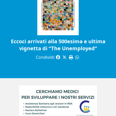
Eccoci arrivati alla 500esima e ultima
vignetta di “The Unemployed”
Condividi: