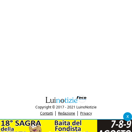
Copyright © 2017 - 2021 LuinoNotizie
|
|
Contatti
Redazione
Privacy
x
"Luinonotizie.it è una testata giornalistica iscritta al Registro Stampa del
tribunale di Varese al n. 5/2017 in data 29/6/2017"