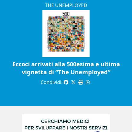
THE UNEMPLOYED
Eccoci arrivati alla 500esima e ultima
vignetta di “The Unemployed”
Condividi: