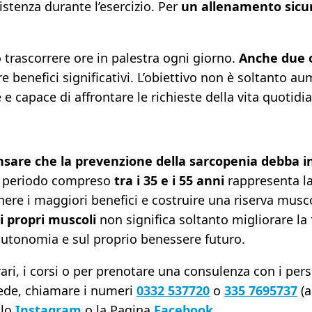
sistenza durante l’esercizio. Per
un allenamento sicuro
 trascorrere ore in palestra ogni giorno.
Anche due o
benefici significativi. L’obiettivo non è soltanto 
 e capace di affrontare le richieste della vita quotidi
nsare che la prevenzione della sarcopenia debba 
 il periodo compreso
tra i 35 e i 55 anni
rappresenta la 
nere i maggiori benefici e costruire una riserva musc
i propri muscoli
non significa soltanto migliorare la f
 autonomia e sul proprio benessere futuro.
ari, i corsi o per prenotare una consulenza con i pers
sede, chiamare i numeri
0332 537720
o
335 7695737
(a
filo
Instagram
o la Pagina
Facebook
.