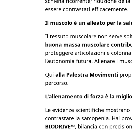
schiena ricorrente; riduzione della
essere contrastati efficacemente.
Il muscolo è un alleato per la sal
Il tessuto muscolare non serve sol
buona massa muscolare contribu
proteggere articolazioni e colonna v
l’autonomia futura. Allenare i musc
Qui
alla Palestra Movimenti
propo
percorso.
L’allenamento di forza è la migl
Le evidenze scientifiche mostrano 
contrastare la sarcopenia. Hai pro
BIODRIVE™
, bilancia con precisio