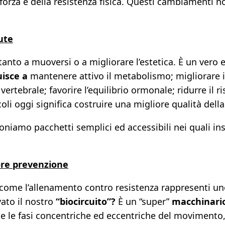
 forza e della resistenza fisica. Questi cambiamenti 
ute
tanto a muoversi o a migliorare l’estetica. È un vero
isce a
mantenere attivo il metabolismo; migliorare il
ertebrale; favorire l’equilibrio ormonale; ridurre il ri
oli oggi significa costruire una migliore qualità dell
niamo pacchetti semplici ed accessibili nei quali in
iore prevenzione
come l’allenamento contro resistenza rappresenti uno
vato il nostro
“biocircuito”?
È un “super”
macchinario
ne le fasi concentriche ed eccentriche del movimento, 