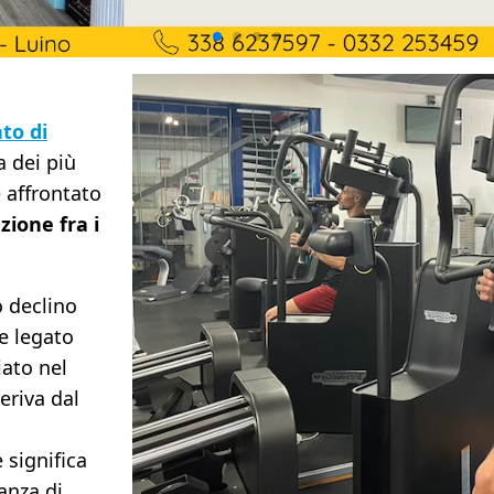
to di
a dei più
e affrontato
zione fra i
o declino
e legato
iato nel
eriva dal
 significa
anza di