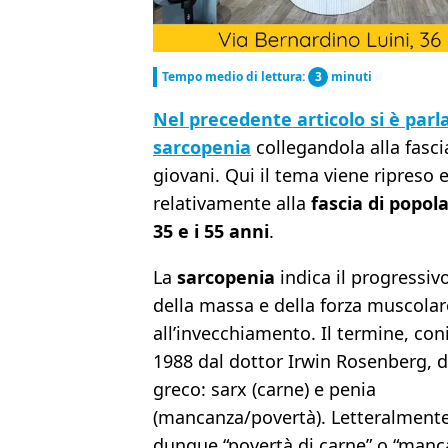
Tempo medio di lettura:
3
minuti
Nel precedente articolo si è parla
sarcopenia
collegandola alla fasci
giovani. Qui il tema viene ripreso 
relativamente alla
fascia di popola
35 e i 55 anni
.
La
sarcopenia
indica il progressiv
della massa e della forza muscolar
all’invecchiamento. Il termine, con
1988 dal dottor Irwin Rosenberg, d
greco: sarx (carne) e penia
(mancanza/povertà). Letteralmente
dunque “povertà di carne” o “manc