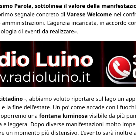
simo Parola, sottolinea il valore della manifestazi
primo segnale concreto di
Varese Welcome
nei confr
amministrazioni. L’agenzia incaricata, in accordo con
ologia di eventi da realizzare».
cittadino
-, abbiamo voluto riportare sul lago un ap
e la fine dell’estate. Un po’ come accade con i fuoch
 Proporremo una
fontana luminosa
visibile da più pu
 e leggera. Dopo diverse manifestazioni molto impeg
frire un momento più distensivo. L’evento sarà inolt