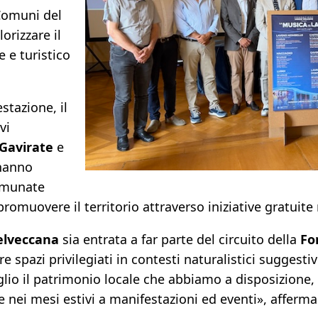
Comuni del
orizzare il
 e turistico
stazione, il
vi
Gavirate
e
 hanno
comunate
promuovere il territorio attraverso iniziative gratuite r
elveccana
sia entrata a far parte del circuito della
Fo
re spazi privilegiati in contesti naturalistici suggesti
lio il patrimonio locale che abbiamo a disposizione, 
e nei mesi estivi a manifestazioni ed eventi», afferma