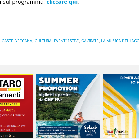
gli sul programma,
cliccare qui
.
,
,
,
,
,
CASTELVECCANA
CULTURA
EVENTI ESTIVI
GAVIRATE
LA MUSICA DEL LAG