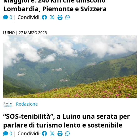
Maggiore. 240 km che uniscono
Lombardia, Piemonte e Svizzera
0
|
Condividi:
LUINO |
27 MARZO 2025
Redazione
“SOS-tenibilità”, a Luino una serata per
parlare di turismo lento e sostenibile
0
|
Condividi: