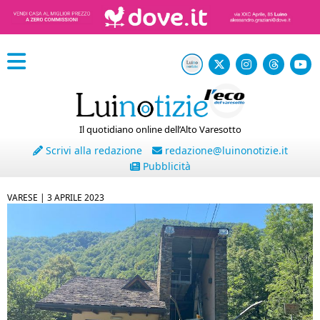
Il quotidiano online dell’Alto Varesotto
Scrivi alla redazione
redazione@luinonotizie.it
Pubblicità
VARESE |
3 APRILE 2023