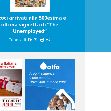
coci arrivati alla 500esima e
ultima vignetta di “The
Unemployed”
Condividi: