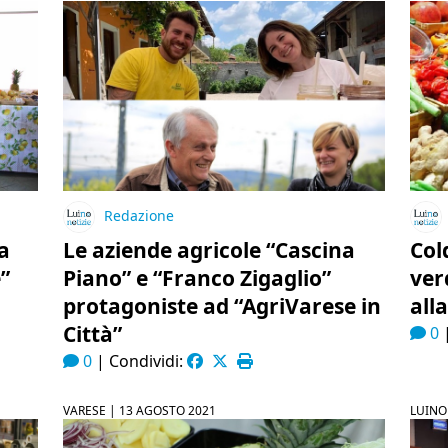
Redazione
a
Le aziende agricole “Cascina
Cold
”
Piano” e “Franco Zigaglio”
ver
protagoniste ad “AgriVarese in
all
Città”
0
0
|
Condividi:
VARESE |
13 AGOSTO 2021
LUINO