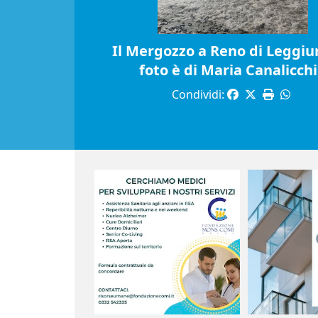
Il Mergozzo a Reno di Leggiun
foto è di Maria Canalicch
Condividi: