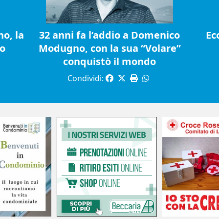
o, la
32 anni fa l’addio a Domenico
Ec
io
Modugno, con la sua “Volare”
conquistò il mondo
Condividi: