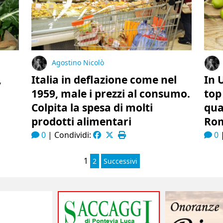
Agostino Nicolò
,
Italia in deflazione come nel
In 
1959, male i prezzi al consumo.
top
Colpita la spesa di molti
qua
prodotti alimentari
Rom
0
|
Condividi:
0
1
2
Successivi