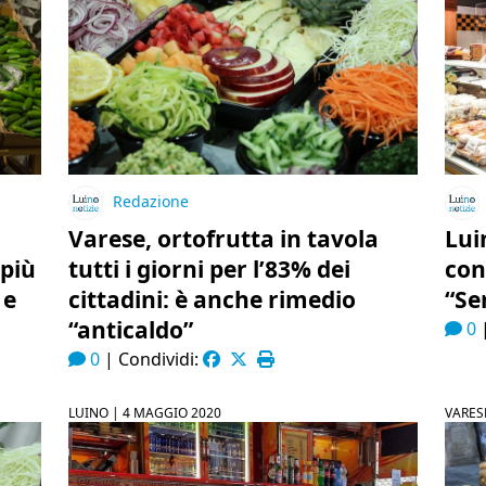
Redazione
Varese, ortofrutta in tavola
Lui
 più
tutti i giorni per l’83% dei
con
 e
cittadini: è anche rimedio
“Se
“anticaldo”
0
0
|
Condividi:
LUINO |
4 MAGGIO 2020
VARES