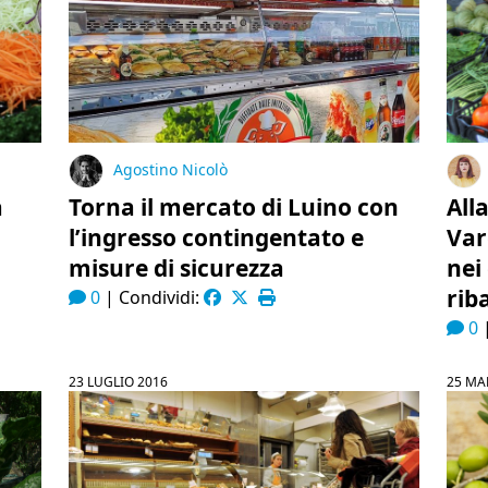
Agostino Nicolò
a
Torna il mercato di Luino con
All
l’ingresso contingentato e
Var
misure di sicurezza
nei
rib
0
|
Condividi:
0
23 LUGLIO 2016
25 MA