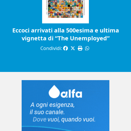
Eccoci arrivati alla 500esima e ultima
vignetta di “The Unemployed”
Condividi: