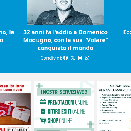
o, la
32 anni fa l’addio a Domenico
Ec
io
Modugno, con la sua “Volare”
conquistò il mondo
Condividi: