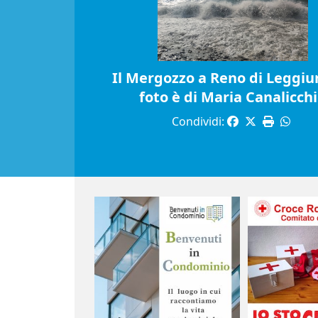
Il Mergozzo a Reno di Leggiun
foto è di Maria Canalicch
Condividi: