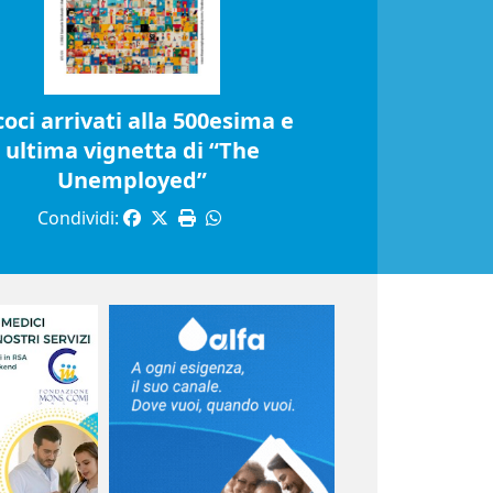
coci arrivati alla 500esima e
ultima vignetta di “The
Unemployed”
Condividi: