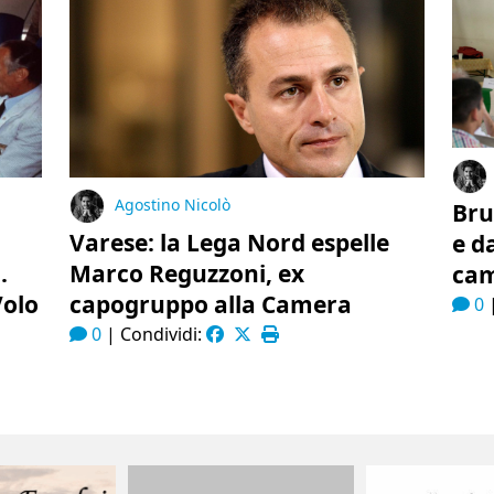
Agostino Nicolò
Bru
Varese: la Lega Nord espelle
e d
.
Marco Reguzzoni, ex
cam
Volo
capogruppo alla Camera
0
0
|
Condividi: