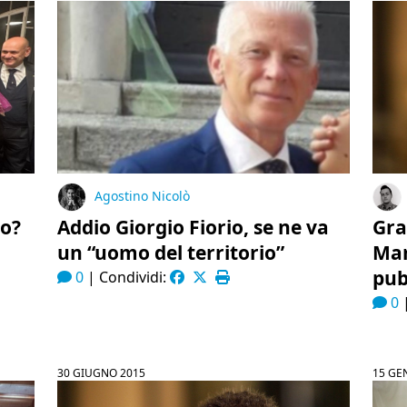
Agostino Nicolò
mo?
Addio Giorgio Fiorio, se ne va
Gra
un “uomo del territorio”
Mar
pub
0
|
Condividi:
0
30 GIUGNO 2015
15 GE