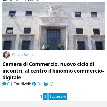
VARESE |
21 SETTEMBRE 2018
Chiara Bellini
Camera di Commercio, nuovo ciclo di
incontri: al centro il binomio commercio-
digitale
0
|
Condividi:
1
2
Successivi