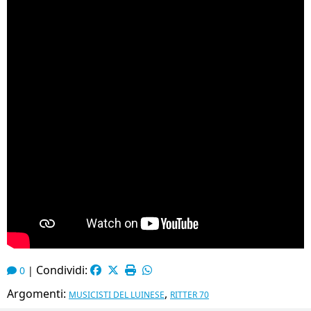
Condividi:
0
|
Argomenti:
,
MUSICISTI DEL LUINESE
RITTER 70