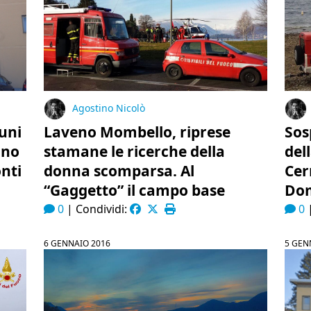
Agostino Nicolò
cuni
Laveno Mombello, riprese
Sos
ino
stamane le ricerche della
del
onti
donna scomparsa. Al
Cer
“Gaggetto” il campo base
Dom
0
|
Condividi:
0
6 GENNAIO 2016
5 GEN