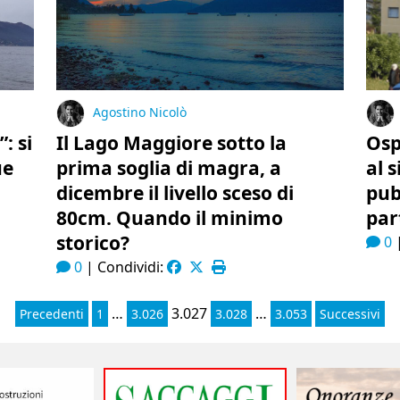
Agostino Nicolò
: si
Il Lago Maggiore sotto la
Osp
ue
prima soglia di magra, a
al 
dicembre il livello sceso di
pub
80cm. Quando il minimo
part
storico?
0
0
|
Condividi:
…
3.027
…
Precedenti
1
3.026
3.028
3.053
Successivi