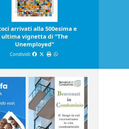
coci arrivati alla 500esima e
ultima vignetta di “The
Unemployed”
Condividi: