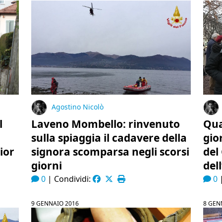
Agostino Nicolò
l
Laveno Mombello: rinvenuto
Qua
sulla spiaggia il cadavere della
gior
ior
signora scomparsa negli scorsi
del
giorni
del
0
|
Condividi:
0
9 GENNAIO 2016
8 GEN