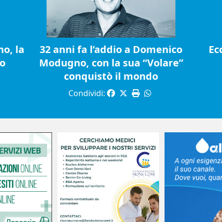
o, la
32 anni fa l’addio a Domenico
Ec
io
Modugno, con la sua “Volare”
conquistò il mondo
Condividi: