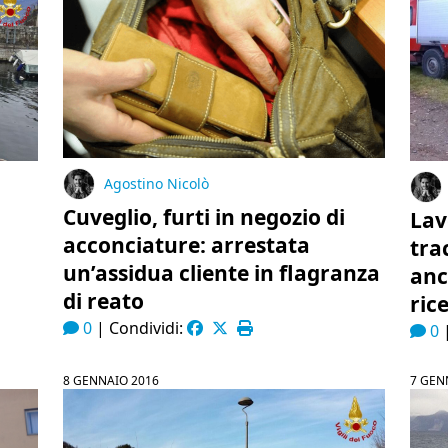
Agostino Nicolò
Cuveglio, furti in negozio di
Lav
acconciature: arrestata
tra
un’assidua cliente in flagranza
anc
di reato
ric
0
|
Condividi:
0
8 GENNAIO 2016
7 GEN