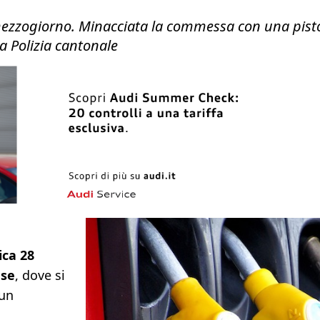
zogiorno. Minacciata la commessa con una pistola
la Polizia cantonale
ca 28
se
, dove si
 un