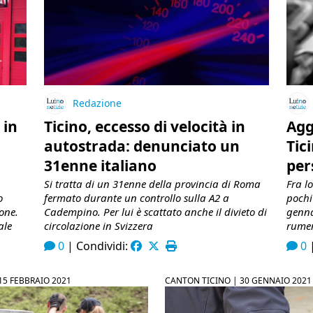
Redazione
 in
Ticino, eccesso di velocità in
Agg
autostrada: denunciato un
Tici
31enne italiano
per
Si tratta di un 31enne della provincia di Roma
Fra l
o
fermato durante un controllo sulla A2 a
pochi 
one.
Cadempino. Per lui è scattato anche il divieto di
genna
ale
circolazione in Svizzera
rumen
0
|
Condividi:
0
15 FEBBRAIO 2021
CANTON TICINO |
30 GENNAIO 2021