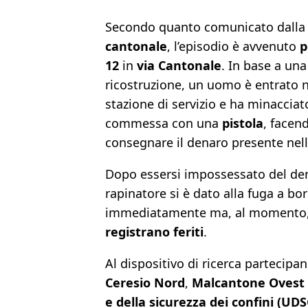
Secondo quanto comunicato dall
cantonale
, l’episodio è avvenuto
p
12
in
via Cantonale
. In base a un
ricostruzione, un uomo è entrato n
stazione di servizio e ha minacciat
commessa con una
pistola
, facen
consegnare il denaro presente nell
Dopo essersi impossessato del den
rapinatore si è dato alla fuga a b
immediatamente ma, al momento, no
registrano feriti
.
Al dispositivo di ricerca partecipa
Ceresio Nord
,
Malcantone Ovest 
e della sicurezza dei confini (UDS