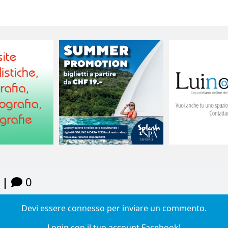
 |
0
Devi essere
connesso
per inviare un commento.
Login con il tuo account Facebook!