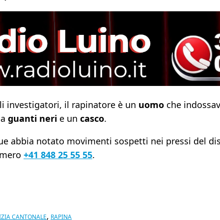
i investigatori, il rapinatore è un
uomo
che indossa
e a
guanti neri
e un
casco
.
ue abbia notato movimenti sospetti nei pressi del di
numero
+41 848 25 55 55
.
,
IZIA CANTONALE
RAPINA