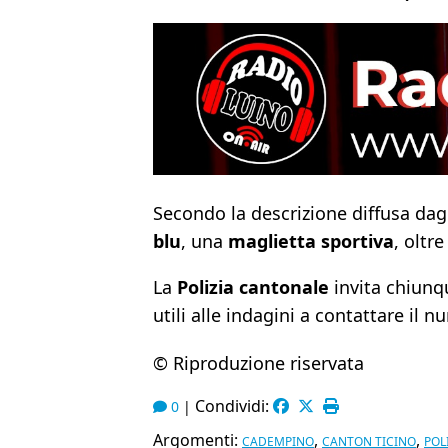
Secondo la descrizione diffusa dagl
blu
, una
maglietta sportiva
, oltr
La
Polizia cantonale
invita chiunq
utili alle indagini a contattare il 
© Riproduzione riservata
Condividi:
0
|
Argomenti:
,
,
CADEMPINO
CANTON TICINO
POL