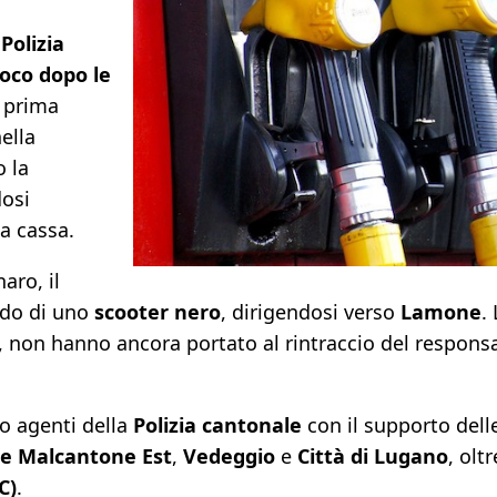
a
Polizia
oco dopo le
a prima
ella
o la
dosi
a cassa.
aro, il
ordo di uno
scooter nero
, dirigendosi verso
Lamone
.
n hanno ancora portato al rintraccio del responsab
no agenti della
Polizia cantonale
con il supporto dell
e Malcantone Est
,
Vedeggio
e
Città di Lugano
, oltr
C)
.