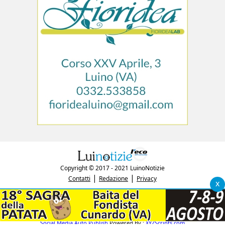
Copyright © 2017 - 2021 LuinoNotizie
|
|
Contatti
Redazione
Privacy
x
"Luinonotizie.it è una testata giornalistica iscritta al Registro Stampa del
tribunale di Varese al n. 5/2017 in data 29/6/2017"
P.IVA: 03433740127
Social Media Auto Publish
Powered By :
XYZScripts.com