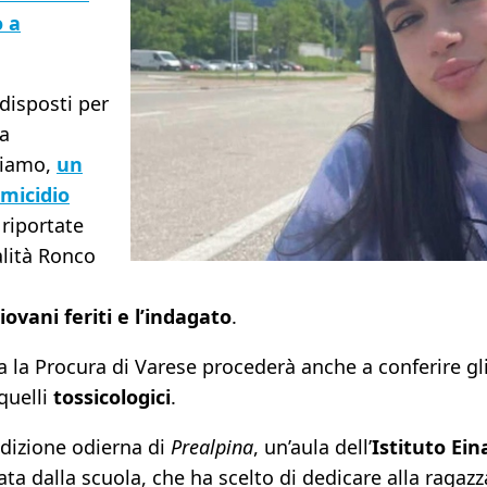
 a
disposti per
ca
rdiamo,
un
micidio
 riportate
alità Ronco
iovani feriti e l’indagato
.
la Procura di Varese procederà anche a conferire gli i
quelli
tossicologici
.
edizione odierna di
Prealpina
, un’aula dell’
Istituto Ein
ta dalla scuola, che ha scelto di dedicare alla ragazza