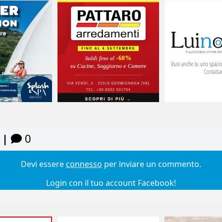
 |
0
Devi essere
connesso
per inviare un commento.
Login con il tuo account Facebook!