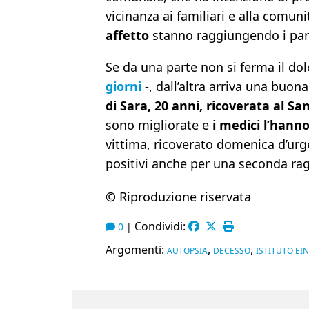
vicinanza ai familiari e alla comu
affetto
stanno raggiungendo i paren
Se da una parte non si ferma il do
giorni
-, dall’altra arriva una buona 
di Sara, 20 anni, ricoverata al S
sono migliorate e
i medici l’hanno
vittima, ricoverato domenica d’urg
positivi anche per una seconda rag
© Riproduzione riservata
Condividi:
0
|
Argomenti:
,
,
AUTOPSIA
DECESSO
ISTITUTO EI