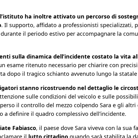
l’istituto ha inoltre attivato un percorso di sostegn
o
. Il supporto, affidato a professionisti specializzati
 durante il periodo estivo per accompagnare la comun
ti sulla dinamica dell’incidente costato la vita a
 un esame ritenuto necessario per chiarire con precis
rta dopo il tragico schianto avvenuto lungo la statale
tigatori stanno ricostruendo nel dettaglio le circo
ttenzione sulle condizioni del veicolo e sulle possib
perso il controllo del mezzo colpendo Sara e gli altri g
 a definire il quadro complessivo dell’incidente.
iate Fabiasco
, il paese dove Sara viveva con la sua 
oclamare il
lutto cittadino
quando sarà stabilita la d