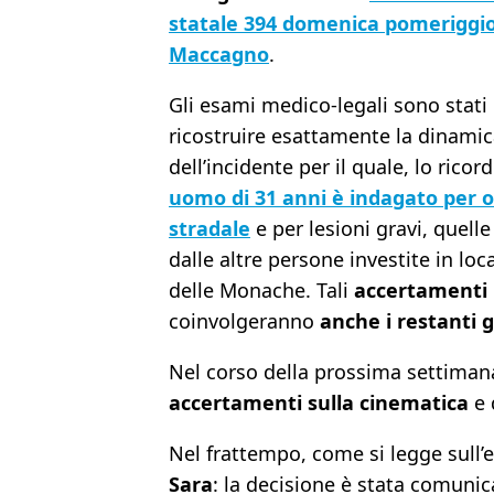
statale 394 domenica pomeriggio
Maccagno
.
Gli esami medico-legali sono stati 
ricostruire esattamente la dinami
dell’incidente per il quale, lo rico
uomo di 31 anni è indagato per o
stradale
e per lesioni gravi, quelle
dalle altre persone investite in loc
delle Monache. Tali
accertamenti
coinvolgeranno
anche i restanti g
Nel corso della prossima settimana 
accertamenti sulla cinematica
e 
Nel frattempo, come si legge sull’
Sara
: la decisione è stata comunica