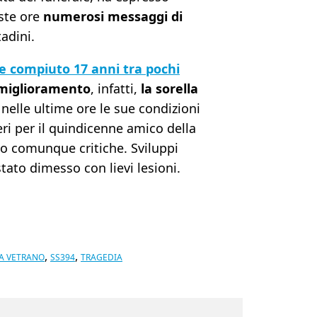
este ore
numerosi messaggi di
adini.
e compiuto 17 anni tra pochi
 miglioramento
, infatti,
la sorella
 nelle ultime ore le sue condizioni
ri per il quindicenne amico della
no comunque critiche. Sviluppi
tato dimesso con lievi lesioni.
,
,
A VETRANO
SS394
TRAGEDIA