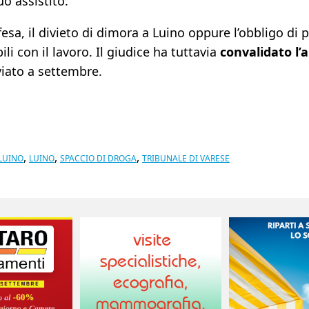
uo assistito.
ifesa, il divieto di dimora a Luino oppure l’obbligo di
ili con il lavoro. Il giudice ha tuttavia
convalidato l’a
nviato a settembre.
,
,
,
 LUINO
LUINO
SPACCIO DI DROGA
TRIBUNALE DI VARESE