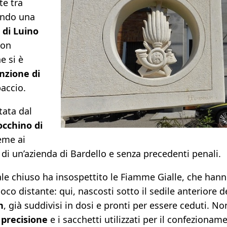
te tra
ando una
 di Luino
non
e si è
nzione di
paccio.
tata dal
cchino di
eme ai
e di un’azienda di Bardello e senza precedenti penali.
ale chiuso ha insospettito le Fiamme Gialle, che hann
o distante: qui, nascosti sotto il sedile anteriore d
h
, già suddivisi in dosi e pronti per essere ceduti. No
 precisione
e i sacchetti utilizzati per il confezionam