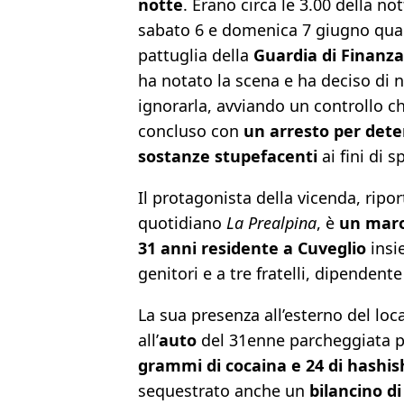
notte
. Erano circa le 3.00 della not
sabato 6 e domenica 7 giugno qu
pattuglia della
Guardia di Finanza
ha notato la scena e ha deciso di 
ignorarla, avviando un controllo ch
concluso con
un arresto per dete
sostanze stupefacenti
ai fini di s
Il protagonista della vicenda, ripor
quotidiano
La Prealpina
, è
un maro
31 anni residente a Cuveglio
insi
genitori e a tre fratelli, dipendent
La sua presenza all’esterno del loc
all’
auto
del 31enne parcheggiata poc
grammi di cocaina e 24 di hashis
sequestrato anche un
bilancino di