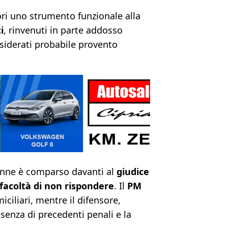
tori uno strumento funzionale alla
i
, rinvenuti in parte addosso
nsiderati probabile provento
31enne è comparso davanti al
giudice
 facoltà di non rispondere
. Il
PM
iciliari, mentre il difensore,
ssenza di precedenti penali e la