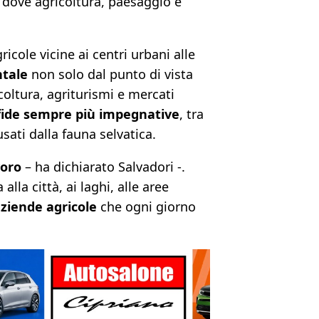
, dove agricoltura, paesaggio e
gricole vicine ai centri urbani alle
ntale
non solo dal punto di vista
oltura, agriturismi e mercati
fide sempre più impegnative
, tra
ati dalla fauna selvatica.
voro
– ha dichiarato Salvadori -.
a alla città, ai laghi, alle aree
ziende agricole
che ogni giorno