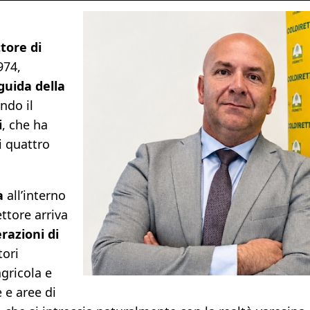
tore di
974,
guida della
ndo il
i
, che ha
i quattro
a
all’interno
ettore arriva
razioni di
tori
agricola e
 e aree di