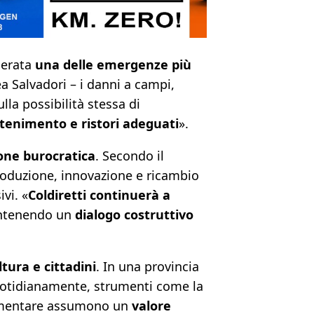
derata
una delle emergenze più
a Salvadori – i danni a campi,
lla possibilità stessa di
ntenimento e ristori adeguati
».
one burocratica
. Secondo il
roduzione, innovazione e ricambio
vi. «
Coldiretti continuerà a
mantenendo un
dialogo costruttivo
tura e cittadini
. In una provincia
otidianamente, strumenti come la
alimentare assumono un
valore