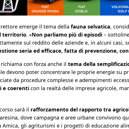
direttore emerge il tema della
fauna selvatica
, consi
 territorio
. «
Non parliamo più di episodi
– sottoline
ttamente sul reddito delle aziende e, in alcuni casi, su
estione seria ed efficace, fatta di prevenzione, co
 richiama con forza anche il
tema della semplificazi
ole devono poter concentrare le proprie energie su p
cciate da procedure complesse e adempimenti eccessi
i e coerenti
con la realtà delle imprese agricole, 
orso sarà il
rafforzamento del rapporto tra agricol
aresina, dove campagna e aree urbane convivono qu
na Amica, gli agriturismi e i progetti di educazione 