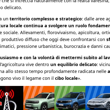
 che si intreccia naturalmente con la realtà varesina
o delicato.
a un
territorio complesso e strategico
: dalle aree a
ltura locale continua a svolgere un ruolo fondame
ociale. Allevamenti, florovivaismo, apicoltura, ortic
 produttivo diffuso che oggi deve confrontarsi con
s
matici, pressione urbanistica, burocrazia e danni caus
siasmo e con la volontà di mettermi subito al la
l’agricoltura vive dentro
un equilibrio delicato
: vicin
e, ma allo stesso tempo profondamente radicata nelle
a
ngono vivo il legame con il
cibo locale
».