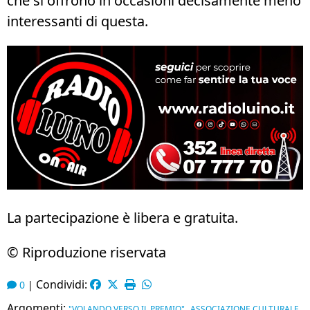
che si offrono in occasioni decisamente meno
interessanti di questa.
La partecipazione è libera e gratuita.
© Riproduzione riservata
Condividi:
0
|
Argomenti:
,
"VOLANDO VERSO IL PREMIO"
ASSOCIAZIONE CULTURALE