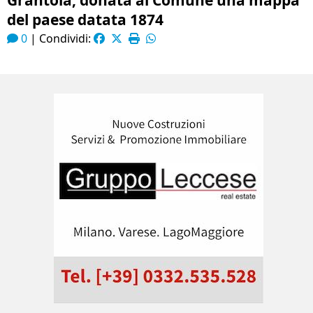
Grantola, donata al Comune una mappa
del paese datata 1874
0
|
Condividi: