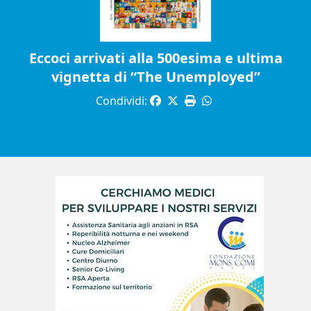
Eccoci arrivati alla 500esima e ultima
vignetta di “The Unemployed”
Condividi: