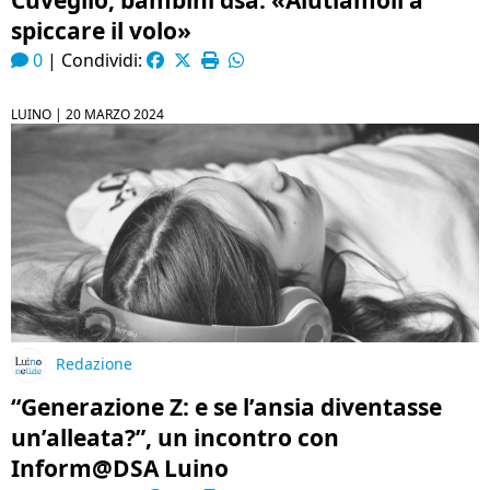
Cuveglio, bambini dsa: «Aiutiamoli a
spiccare il volo»
0
|
Condividi:
LUINO |
20 MARZO 2024
Redazione
“Generazione Z: e se l’ansia diventasse
un’alleata?”, un incontro con
Inform@DSA Luino