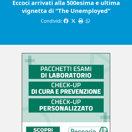
Eccoci arrivati alla 500esima e ultima
vignetta di “The Unemployed”
Condividi: