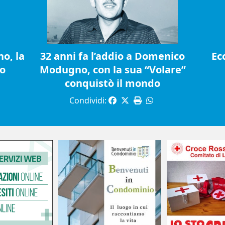
o, la
32 anni fa l’addio a Domenico
Ec
io
Modugno, con la sua “Volare”
conquistò il mondo
Condividi: