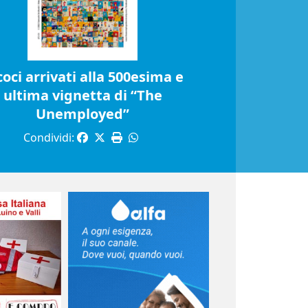
coci arrivati alla 500esima e
ultima vignetta di “The
Unemployed”
Condividi: