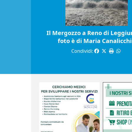
Il Mergozzo a Reno di Leggiun
foto è di Maria Canalicch
Condividi: