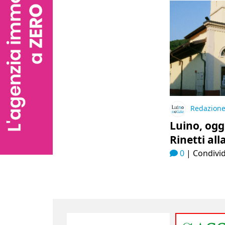
Redazion
Luino, oggi
Rinetti all
0
|
Condivid