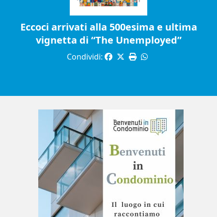
Eccoci arrivati alla 500esima e ultima
vignetta di “The Unemployed”
Condividi: