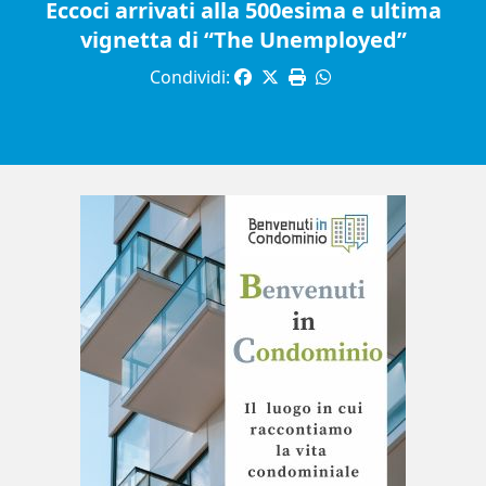
Eccoci arrivati alla 500esima e ultima
vignetta di “The Unemployed”
Condividi: