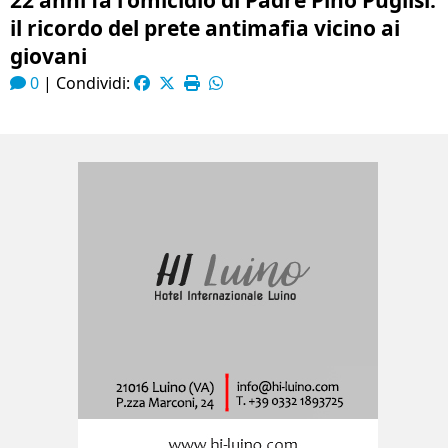
22 anni fa l’omicidio di Padre Pino Puglisi:
il ricordo del prete antimafia vicino ai
giovani
0
|
Condividi: