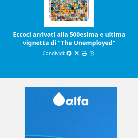
Eccoci arrivati alla 500esima e ultima
vignetta di “The Unemployed”
Condividi: