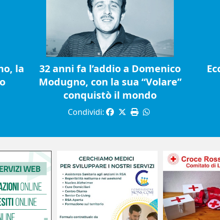
o, la
32 anni fa l’addio a Domenico
Ec
io
Modugno, con la sua “Volare”
conquistò il mondo
Condividi: