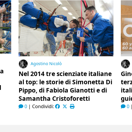
Agostino Nicolò
na
Nel 2014 tre scienziate italiane
Gin
al top: le storie di Simonetta Di
ter
l
Pippo, di Fabiola Gianotti e di
ita
Samantha Cristoforetti
gui
0
|
Condividi:
0