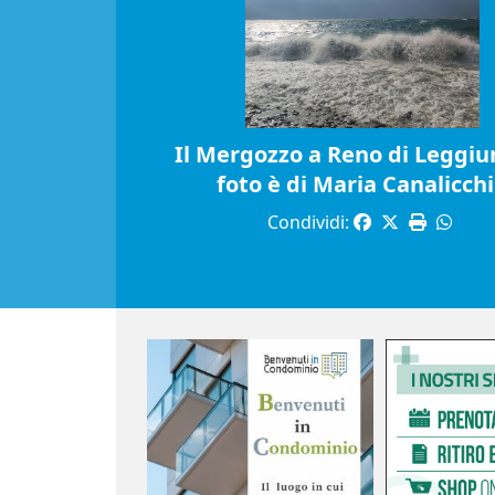
Il Mergozzo a Reno di Leggiun
foto è di Maria Canalicch
Condividi: