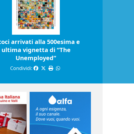
coci arrivati alla 500esima e
ultima vignetta di “The
Unemployed”
Condividi: