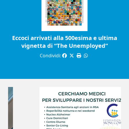
Eccoci arrivati alla 500esima e ultima
vignetta di “The Unemployed”
Condividi: