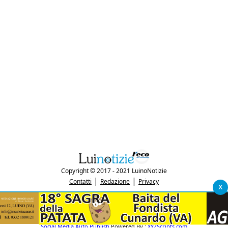
Copyright © 2017 - 2021 LuinoNotizie
|
|
Contatti
Redazione
Privacy
x
"Luinonotizie.it è una testata giornalistica iscritta al Registro Stampa del
tribunale di Varese al n. 5/2017 in data 29/6/2017"
P.IVA: 03433740127
Social Media Auto Publish
Powered By :
XYZScripts.com