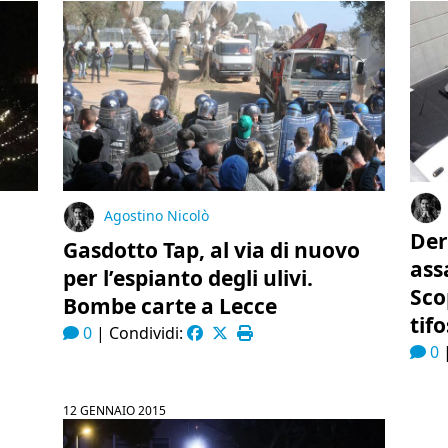
Agostino Nicolò
Der
Gasdotto Tap, al via di nuovo
ass
per l’espianto degli ulivi.
Sco
Bombe carte a Lecce
tif
0
|
Condividi:
0
12 GENNAIO 2015