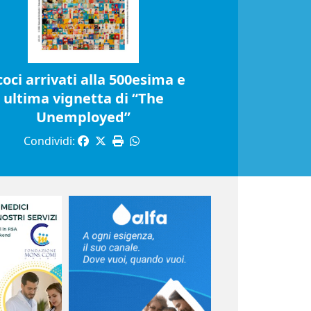
coci arrivati alla 500esima e
ultima vignetta di “The
Unemployed”
Condividi: