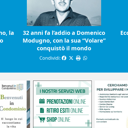
o, la
32 anni fa l’addio a Domenico
Ec
io
Modugno, con la sua “Volare”
conquistò il mondo
Condividi: