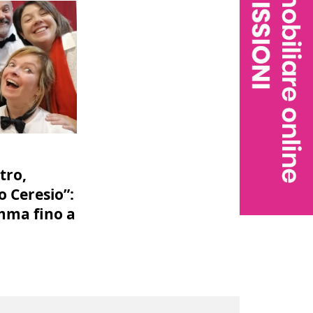
tro,
o Ceresio”:
amma fino a