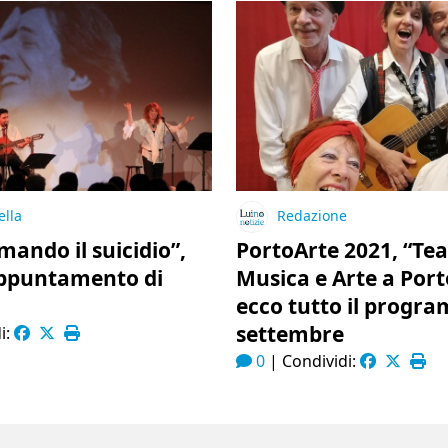
ella
Redazione
mando il suicidio”,
PortoArte 2021, “Tea
ppuntamento di
Musica e Arte a Port
ecco tutto il progr
settembre
i:
0
|
Condividi: