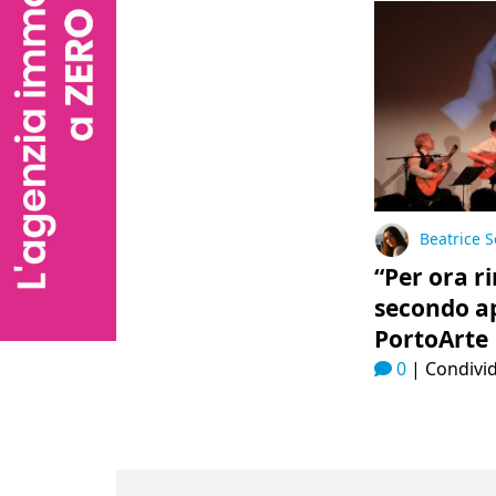
Beatrice S
“Per ora ri
secondo a
PortoArte
0
|
Condivid