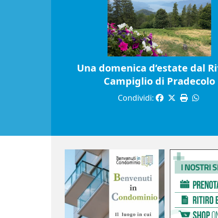
Una domenica d’estate dal Ri
Campiglio di Pradecolo
Condividi: