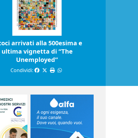
coci arrivati alla 500esima e
ultima vignetta di “The
Unemployed”
Condividi: