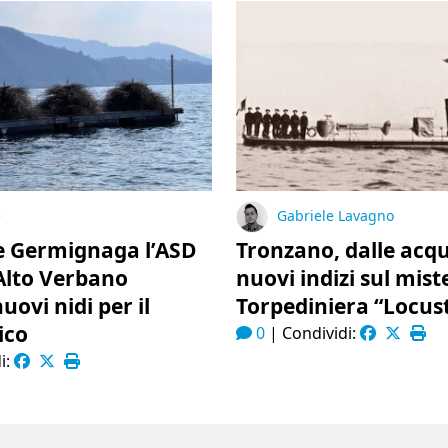
e
Gabriele Lavagno
e Germignaga l’ASD
Tronzano, dalle acqu
Alto Verbano
nuovi indizi sul mist
uovi nidi per il
Torpediniera “Locus
ico
0
|
Condividi:
i: