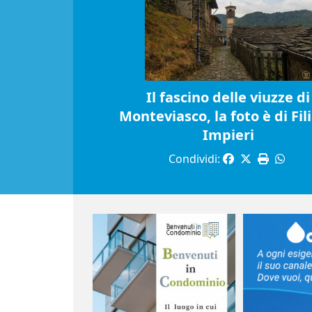
Il fascino delle viuzze di
Monteviasco, la foto è di Fil
Impieri
Condividi: