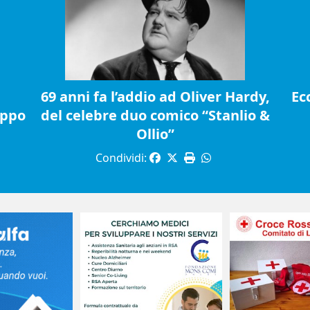
69 anni fa l’addio ad Oliver Hardy,
Ec
ippo
del celebre duo comico “Stanlio &
Ollio”
Condividi: