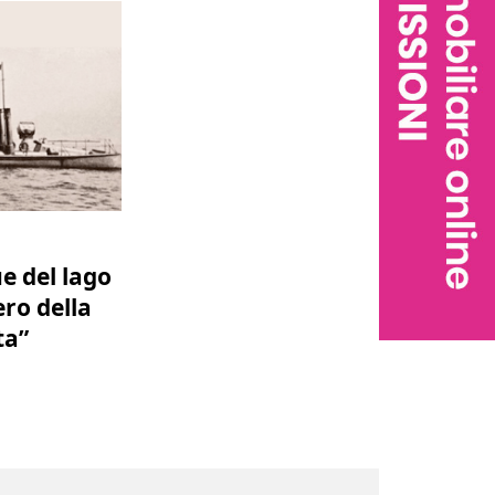
e del lago
ero della
ta”