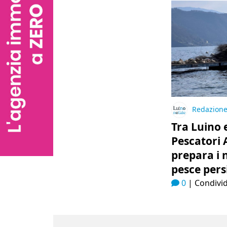
Redazion
Tra Luino 
Pescatori 
prepara i n
pesce pers
0
|
Condivid