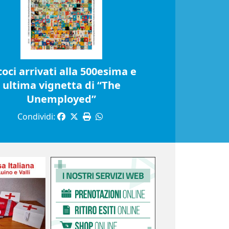
coci arrivati alla 500esima e
ultima vignetta di “The
Unemployed”
Condividi: