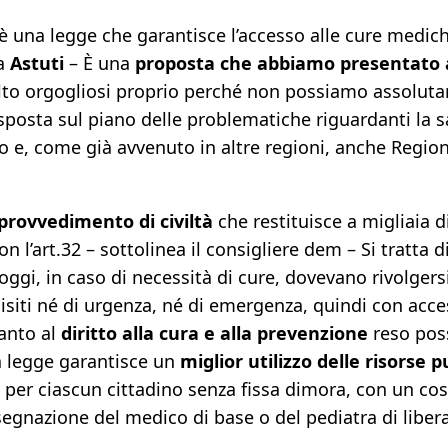
una legge che garantisce l’accesso alle cure mediche,
ta
Astuti
– È una
proposta che abbiamo presentato a
to orgogliosi proprio perché non possiamo assolutame
sposta sul piano delle problematiche riguardanti la s
co e, come già avvenuto in altre regioni, anche Reg
provvedimento di civiltà
che restituisce a migliaia di
on l’art.32 – sottolinea il consigliere dem – Si tratt
oggi, in caso di necessità di cure, dovevano rivolger
isiti né di urgenza, né di emergenza, quindi con acce
canto al
diritto alla cura e alla prevenzione
reso poss
ta legge garantisce un
miglior utilizzo delle risorse 
 per ciascun cittadino senza fissa dimora, con un cos
egnazione del medico di base o del pediatra di libera