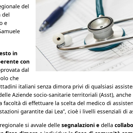
egionale del
 del
o e
 Samuele
esto in
oerente con
provata dal
colo che
adini italiani senza dimora privi di qualsiasi assisten
i delle Aziende socio-sanitarie territoriali (Asst), anc
 la facoltà di effettuare la scelta del medico di assist
azioni garantite dai Lea”, cioè i livelli essenziali di 
regionale si avvale delle
segnalazioni e
della
collab