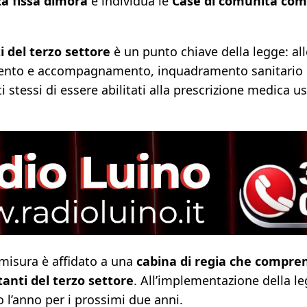
a fissa dimora
e individua le
Case di comunità come
i del terzo settore
è un punto chiave della legge: al
ento e accompagnamento, inquadramento sanitario e 
i stessi di essere abilitati alla prescrizione medica us
a misura è affidato a una
cabina di regia che compren
anti del terzo settore
. All’implementazione della l
 l’anno per i prossimi due anni.