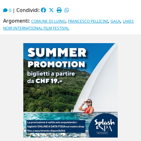
Condividi:
0
|
Argomenti:
,
,
,
COMUNE DI LUINO
FRANCESCO PELLICINI
GALA
LAKES
NOIR INTERNATIONAL FILM FESTIVAL