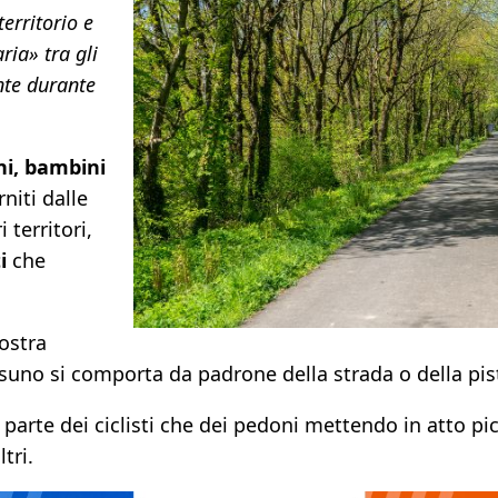
territorio e
ria» tra gli
nte durante
ni, bambini
niti dalle
 territori,
i
che
.
ostra
suno si comporta da padrone della strada o della pist
 parte dei ciclisti che dei pedoni mettendo in atto p
tri.