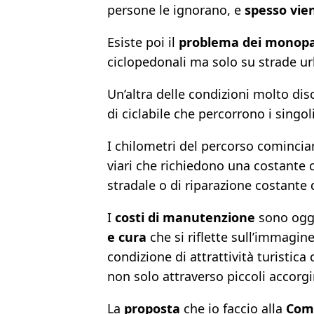
persone le ignorano, e
spesso vie
Esiste poi il
problema dei monopa
ciclopedonali ma solo su strade u
Un’altra delle condizioni molto di
di ciclabile che percorrono i singo
I chilometri del percorso comincian
viari che richiedono una costante cu
stradale o di riparazione costante di
I
costi di manutenzione
sono oggi
e cura
che si riflette sull’immagin
condizione di attrattività turistic
non solo attraverso piccoli accorg
La
proposta
che io faccio alla
Comu