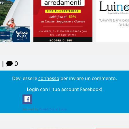
 |
0
Devi essere
connesso
per inviare un commento.
Login con il tuo account Facebook!