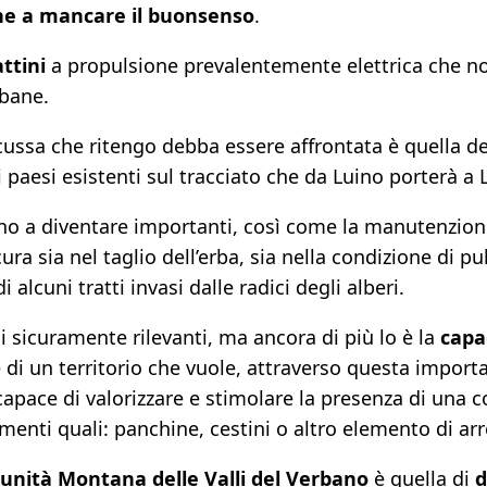
ne a mancare il buonsenso
.
ttini
a propulsione prevalentemente elettrica che no
rbane.
scussa che ritengo debba essere affrontata è quella d
li paesi esistenti sul tracciato che da Luino porterà 
o a diventare importanti, così come la manutenzione, 
ra sia nel taglio dell’erba, sia nella condizione di p
 alcuni tratti invasi dalle radici degli alberi.
 sicuramente rilevanti, ma ancora di più lo è la
capa
e di un territorio che vuole, attraverso questa import
a capace di valorizzare e stimolare la presenza di un
imenti quali: panchine, cestini o altro elemento di a
nità Montana delle Valli del Verbano
è quella di
d