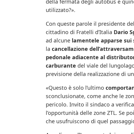
della fermata degli autobus e qui
utilizzato?».
Con queste parole il presidente del
cittadino di Fratelli d’Italia
Dario S
ad alcune
lamentele apparse sui 
la
cancellazione dell’attraversa
pedonale adiacente al distributo
carburante
del viale del lungolago
previsione della realizzazione di u
«Questo è solo l’ultimo
comportam
sconclusionate, come anche le zo
pericolo. Invito il sindaco a verifi
l’opportunità delle zone ZTL. Se p
che usufruiscono di quel passaggio