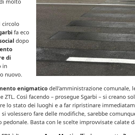
ndi molto
 circolo
garbi
fa eco
social
dopo
mento
re di
 in
no nuovo.
ento enigmatico
dell’amministrazione comunale, l
ne ZTL.
Così facendo – prosegue Sgarbi – si creano solo
care lo stato dei luoghi e a far ripristinare immediatam
oi si volessero fare delle modifiche, sarebbe comunq
 pedonale. Basta con le scelte improvvisate calate dal