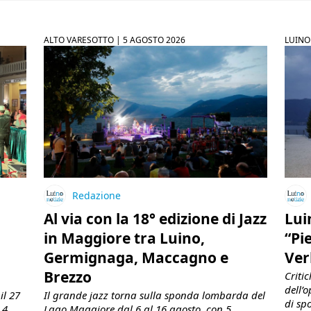
ALTO VARESOTTO |
5 AGOSTO 2026
LUINO
Redazione
Al via con la 18° edizione di Jazz
Lui
in Maggiore tra Luino,
“Pi
Germignaga, Maccagno e
Ver
Brezzo
Criti
dell’
il 27
Il grande jazz torna sulla sponda lombarda del
di sp
 4
Lago Maggiore dal 6 al 16 agosto, con 5