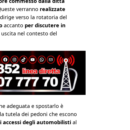
rore commesso dalla ditta
Queste verranno
realizzate
dirige verso la rotatoria del
o
accanto
per discutere in
 uscita nel contesto del
one adeguata e spostarlo è
la tutela dei pedoni che escono
 accessi degli automobilisti
al