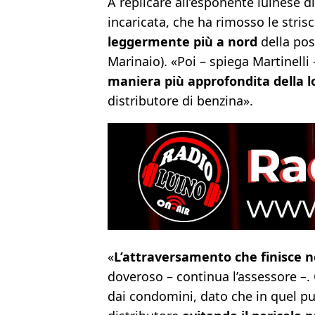
A replicare all’esponente luinese d
incaricata, che ha rimosso le stri
leggermente più a nord
della posi
Marinaio). «Poi – spiega Martinelli
maniera più approfondita della 
distributore di benzina».
«
L’attraversamento che finisce ne
doveroso – continua l’assessore –
dai condomini, dato che in quel pu