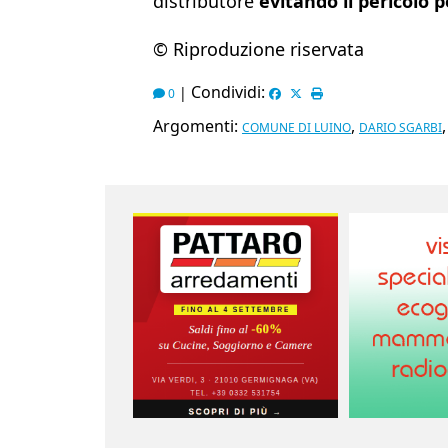
distributore
evitando il pericolo p
© Riproduzione riservata
Condividi:
|
0
Argomenti:
,
COMUNE DI LUINO
DARIO SGARBI