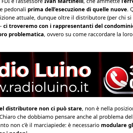
i FDI è l’assessore
Ivan Martinelli
, che ammette
l’er
sce pedonali
prima dell’esecuzione di quelle nuove
. 
zione attuale, dunque oltre il distributore (per chi si 
 –
ci troveremo con i rappresentanti del condomini
loro problematica
, ovvero su come raccordare la loro
l distributore non ci può stare
, non è nella posizi
. Chiaro che dobbiamo pensare anche al problema del
nto non c’è il marciapiede: è necessario
modulare gli