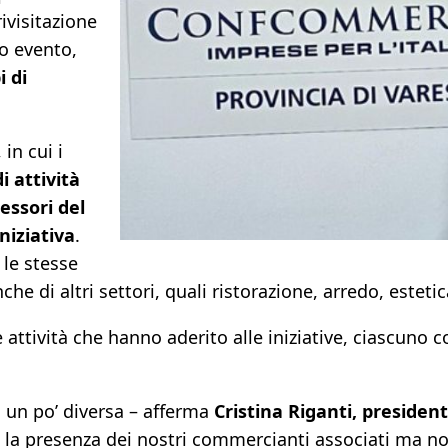
rivisitazione
co evento,
i di
, in cui i
di attività
essori del
niziativa
.
le stesse
che di altri settori, quali ristorazione, arredo, esteti
attività che hanno aderito alle iniziative, ciascuno c
 un po’ diversa – afferma
Cristina Riganti, presiden
n la presenza dei nostri commercianti associati ma no