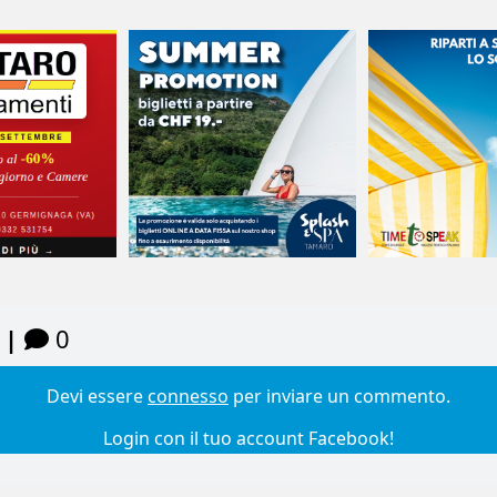
 |
0
Devi essere
connesso
per inviare un commento.
Login con il tuo account Facebook!