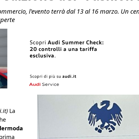
ercio, l'evento terrà dal 13 al 16 marzo. Un centi
aperte
.it)
La
he
dermoda
 prima