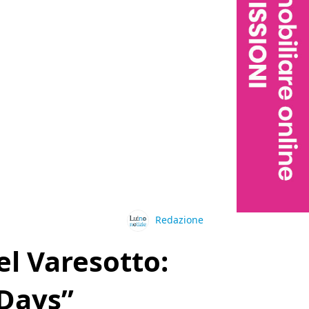
Redazione
l Varesotto:
 Days”