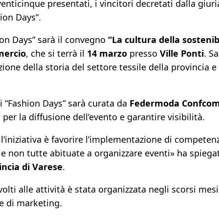
 venticinque presentati, i vincitori decretati dalla giu
hion Days”.
on Days”
sarà il convegno
“
La cultura della sostenib
mercio
, che si terrà il
14 marzo
presso
Ville Ponti
. S
ne della storia del settore tessile della provincia e 
i “Fashion Days”
sarà curata da
Federmoda Confco
i per la diffusione dell’evento e garantire visibilità.
ll’iniziativa è favorire l’implementazione di competenz
e non tutte abituate a organizzare eventi» ha spieg
ncia di Varese
.
lti alle attività è stata organizzata negli scorsi mesi,
 e di marketing.