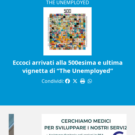
THE UNEMPLOYED
Eccoci arrivati alla 500esima e ultima
vignetta di “The Unemployed”
Condividi: