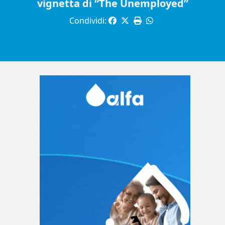
vignetta di “The Unemployed”
Condividi: