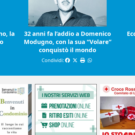
o, la
32 anni fa l’addio a Domenico
Ec
io
Modugno, con la sua “Volare”
conquistò il mondo
Condividi: