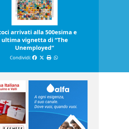
coci arrivati alla 500esima e
ultima vignetta di “The
Unemployed”
Condividi: