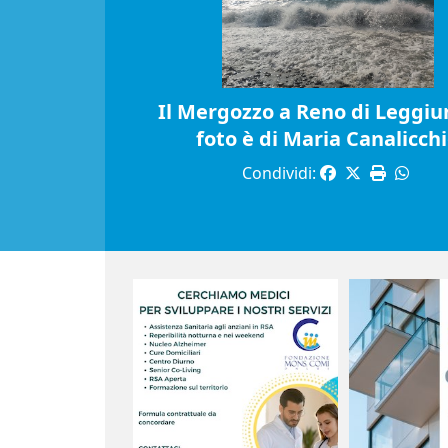
Il Mergozzo a Reno di Leggiun
foto è di Maria Canalicch
Condividi: