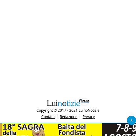
Copyright © 2017 - 2021 LuinoNotizie
|
|
Contatti
Redazione
Privacy
x
"Luinonotizie.it è una testata giornalistica iscritta al Registro Stampa del
tribunale di Varese al n. 5/2017 in data 29/6/2017"