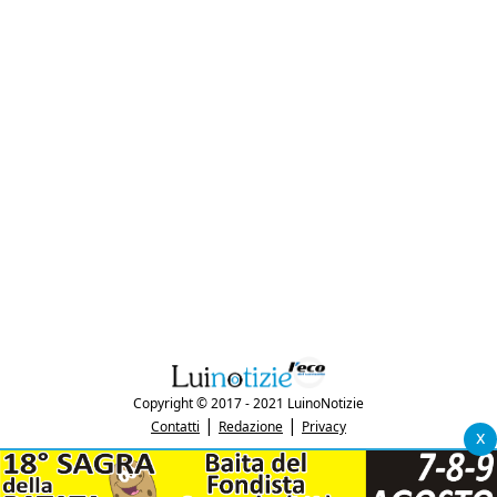
Copyright © 2017 - 2021 LuinoNotizie
|
|
Contatti
Redazione
Privacy
x
"Luinonotizie.it è una testata giornalistica iscritta al Registro Stampa del
tribunale di Varese al n. 5/2017 in data 29/6/2017"