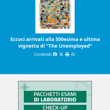
Eccoci arrivati alla 500esima e ultima
vignetta di “The Unemployed”
Condividi: