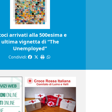
coci arrivati alla 500esima e
ultima vignetta di “The
Unemployed”
Condividi: