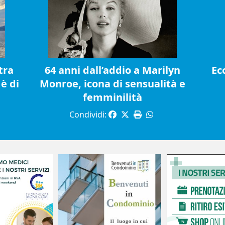
tra
64 anni dall’addio a Marilyn
Ec
è di
Monroe, icona di sensualità e
femminilità
Condividi: