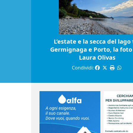
L’estate e la secca del lago 
Germignaga e Porto, la foto 
Laura Olivas
Condividi: