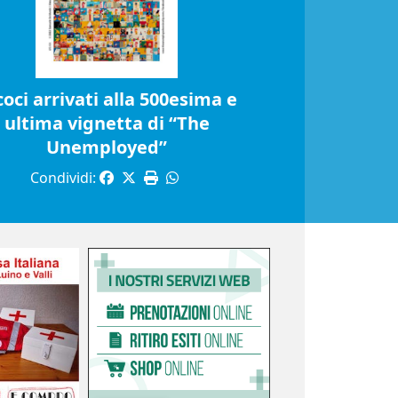
coci arrivati alla 500esima e
ultima vignetta di “The
Unemployed”
Condividi: