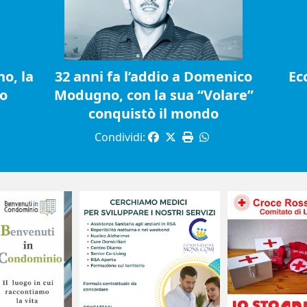
o, la
32 anni fa l’addio a Domenico
Ec
io
Modugno, con la sua “Volare”
conquistò il mondo
Condividi: