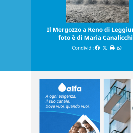
Il Mergozzo a Reno di Leggiun
foto è di Maria Canalicch
Condividi: