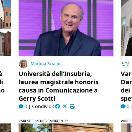
Martina Scialpi
è
Università dell’Insubria,
Var
di
laurea magistrale honoris
Dar
no
causa in Comunicazione a
dei 
Gerry Scotti
spe
0
|
Condividi:
0
VARESE |
19 NOVEMBRE 2025
VARES