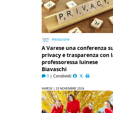
Redazione
A Varese una conferenza s
privacy e trasparenza con l
professoressa luinese
Biavaschi
0
|
Condividi:
VARESE |
23 NOVEMBRE 2024