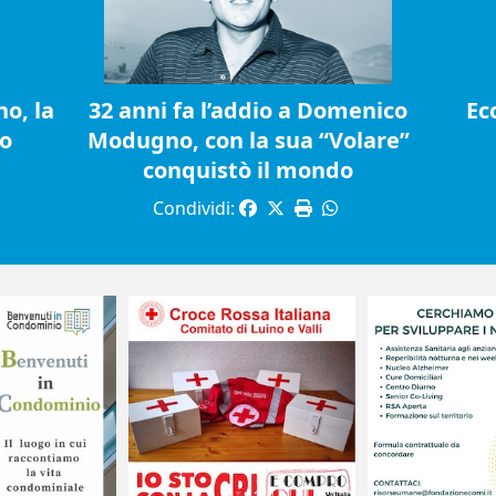
o, la
32 anni fa l’addio a Domenico
Ec
io
Modugno, con la sua “Volare”
conquistò il mondo
Condividi: