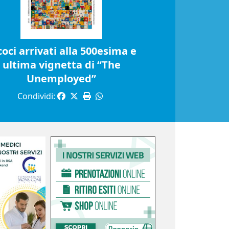
coci arrivati alla 500esima e
ultima vignetta di “The
Unemployed”
Condividi: