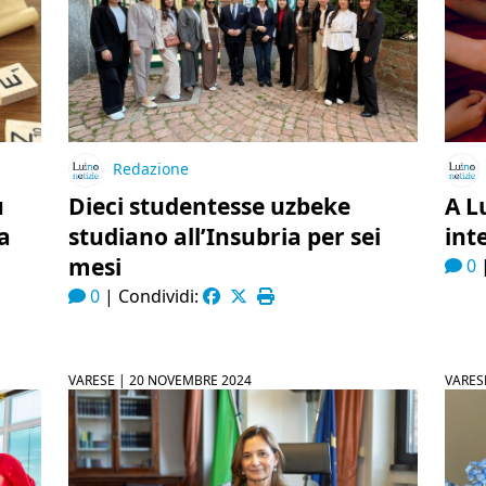
Redazione
u
Dieci studentesse uzbeke
A L
a
studiano all’Insubria per sei
int
mesi
0
0
|
Condividi:
VARESE |
20 NOVEMBRE 2024
VARES