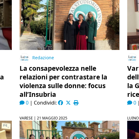
Redazione
La consapevolezza nelle
Var
ra
relazioni per contrastare la
del
violenza sulle donne: focus
la 
all’Insubria
ric
0
|
Condividi:
0
VARESE |
21 MAGGIO 2025
LUINO