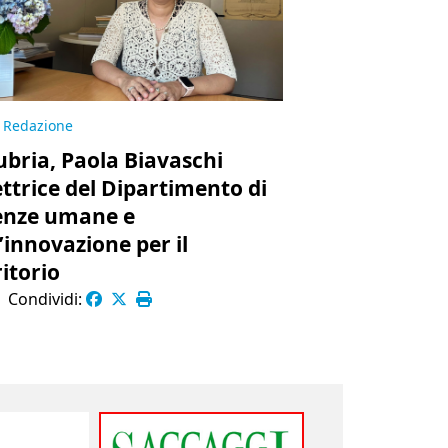
Redazione
ubria, Paola Biavaschi
ettrice del Dipartimento di
enze umane e
l’innovazione per il
ritorio
|
Condividi: