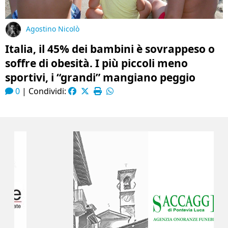
Agostino Nicolò
Italia, il 45% dei bambini è sovrappeso o
soffre di obesità. I più piccoli meno
sportivi, i “grandi” mangiano peggio
0
|
Condividi: