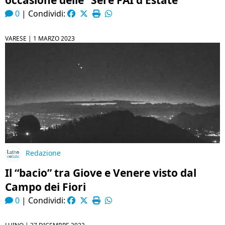
occasione delle “Sere FAI d’Estate”
0
|
Condividi:
VARESE |
1 MARZO 2023
Redazione
Il “bacio” tra Giove e Venere visto dal
Campo dei Fiori
0
|
Condividi: