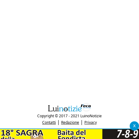
Copyright © 2017 - 2021 LuinoNotizie
|
|
Contatti
Redazione
Privacy
x
"Luinonotizie.it è una testata giornalistica iscritta al Registro Stampa del
tribunale di Varese al n. 5/2017 in data 29/6/2017"