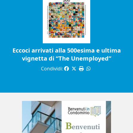
Eccoci arrivati alla 500esima e ultima
vignetta di “The Unemployed”
Condividi: